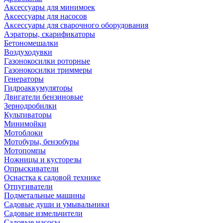
Аксессуары для минимоек
Аксессуары для насосов
Аксессуары для сварочного оборудования
Аэраторы, скарификаторы
Бетономешалки
Воздуходувки
Газонокосилки роторные
Газонокосилки триммеры
Генераторы
Гидроаккумуляторы
Двигатели бензиновые
Зернодробилки
Культиваторы
Минимойки
Мотоблоки
Мотобуры, бензобуры
Мотопомпы
Ножницы и кусторезы
Опрыскиватели
Оснастка к садовой технике
Отпугиватели
Подметальные машины
Садовые души и умывальники
Садовые измельчители
Садовые насосы