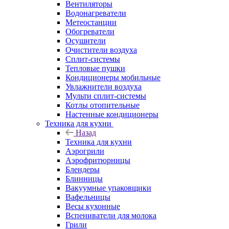
Вентиляторы
Водонагреватели
Метеостанции
Обогреватели
Осушители
Очистители воздуха
Сплит-системы
Тепловые пушки
Кондиционеры мобильные
Увлажнители воздуха
Мульти сплит-системы
Котлы отопительные
Настенные кондиционеры
Техника для кухни
Назад
Техника для кухни
Аэрогрили
Аэрофритюрницы
Блендеры
Блинницы
Вакуумные упаковщики
Вафельницы
Весы кухонные
Вспениватели для молока
Грили