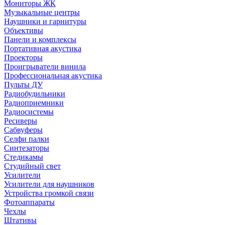
Мониторы ЖК
Музыкальные центры
Наушники и гарнитуры
Объективы
Панели и комплексы
Портативная акустика
Проекторы
Проигрыватели винила
Профессиональная акустика
Пульты ДУ
Радиобудильники
Радиоприемники
Радиосистемы
Ресиверы
Сабвуферы
Селфи палки
Синтезаторы
Стедикамы
Студийный свет
Усилители
Усилители для наушников
Устройства громкой связи
Фотоаппараты
Чехлы
Штативы