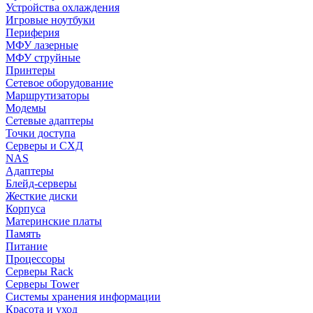
Устройства охлаждения
Игровые ноутбуки
Периферия
МФУ лазерные
МФУ струйные
Принтеры
Сетевое оборудование
Маршрутизаторы
Модемы
Сетевые адаптеры
Точки доступа
Серверы и СХД
NAS
Адаптеры
Блейд-серверы
Жесткие диски
Корпуса
Материнские платы
Память
Питание
Процессоры
Серверы Rack
Серверы Tower
Системы хранения информации
Красота и уход