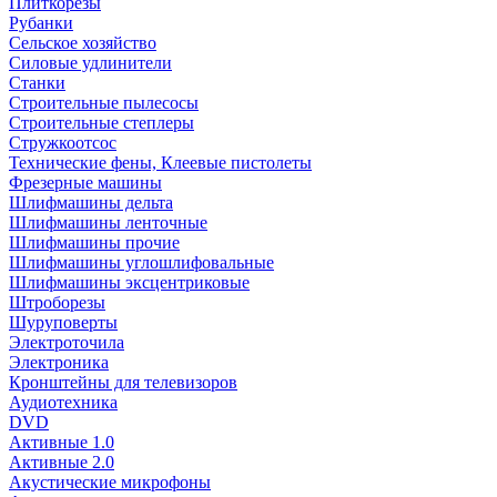
Плиткорезы
Рубанки
Сельское хозяйство
Силовые удлинители
Станки
Строительные пылесосы
Строительные степлеры
Стружкоотсос
Технические фены, Клеевые пистолеты
Фрезерные машины
Шлифмашины дельта
Шлифмашины ленточные
Шлифмашины прочие
Шлифмашины углошлифовальные
Шлифмашины эксцентриковые
Штроборезы
Шуруповерты
Электроточила
Электроника
Кронштейны для телевизоров
Аудиотехника
DVD
Активные 1.0
Активные 2.0
Акустические микрофоны