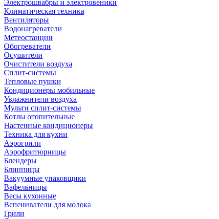
Электрошвабры и электровеники
Климатическая техника
Вентиляторы
Водонагреватели
Метеостанции
Обогреватели
Осушители
Очистители воздуха
Сплит-системы
Тепловые пушки
Кондиционеры мобильные
Увлажнители воздуха
Мульти сплит-системы
Котлы отопительные
Настенные кондиционеры
Техника для кухни
Аэрогрили
Аэрофритюрницы
Блендеры
Блинницы
Вакуумные упаковщики
Вафельницы
Весы кухонные
Вспениватели для молока
Грили