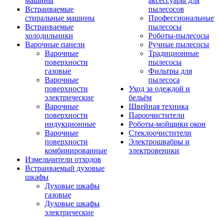
машины
аксессуары для
Встраиваемые
пылесосов
стиральные машины
Профессиональные
Встраиваемые
пылесосы
холодильники
Роботы-пылесосы
Варочные панели
Ручные пылесосы
Варочные
Традиционные
поверхности
пылесосы
газовые
Фильтры для
Варочные
пылесоса
поверхности
Уход за одеждой и
электрические
бельём
Варочные
Швейная техника
поверхности
Пароочистители
индукционные
Роботы-мойщики окон
Варочные
Стеклоочистители
поверхности
Электрошвабры и
комбинированные
электровеники
Измельчители отходов
Встраиваемый духовые
шкафы
Духовые шкафы
газовые
Духовые шкафы
электрические