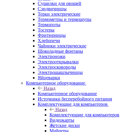
Сушилки для овощей
Сэндвичницы
Терки электрические
Термометры и термощупы
Термопоты
Тостеры
Фритюрницы
Хлебопечи
Чайники электрические
Шоколадные фонтаны
Электроножи
Электрооткрывалки
Электросковороды
Электрошашлычницы
Яйцеварки
Компьютерное оборудование
Назад
Компьютерное оборудование
Источники бесперебойного питания
Комплектующие для компьютеров
Назад
Комплектующие для компьютеров
Видеокарты
Жетские диски
Майнеры