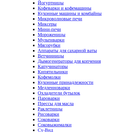
Йогуртницы
Кофеварки и кофемашины
Кухонные машины и комбайны
Микроволновые печи
Миксеры
Мини-печи
Мороженицы
Мультиварки
Мясорубки
Аппараты для сахарной ваты
Ветчинницы
Дымогенераторы для копчения
Капучинаторы
Кипятильники
Кофемолки
Кухонные принадлежности
Медленноварки
Охладители бутылок
Пароварки
Прессы для масла
Раклетницы
Рисоварки
Соковарки
Соковыжималки
Су-Вид