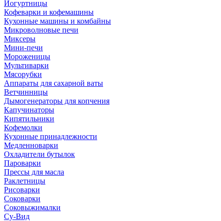
Йогуртницы
Кофеварки и кофемашины
Кухонные машины и комбайны
Микроволновые печи
Миксеры
Мини-печи
Мороженицы
Мультиварки
Мясорубки
Аппараты для сахарной ваты
Ветчинницы
Дымогенераторы для копчения
Капучинаторы
Кипятильники
Кофемолки
Кухонные принадлежности
Медленноварки
Охладители бутылок
Пароварки
Прессы для масла
Раклетницы
Рисоварки
Соковарки
Соковыжималки
Су-Вид