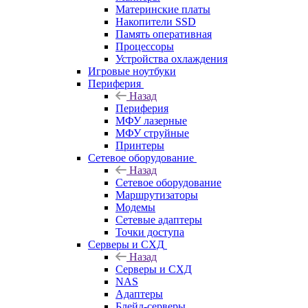
Материнские платы
Накопители SSD
Память оперативная
Процессоры
Устройства охлаждения
Игровые ноутбуки
Периферия
Назад
Периферия
МФУ лазерные
МФУ струйные
Принтеры
Сетевое оборудование
Назад
Сетевое оборудование
Маршрутизаторы
Модемы
Сетевые адаптеры
Точки доступа
Серверы и СХД
Назад
Серверы и СХД
NAS
Адаптеры
Блейд-серверы