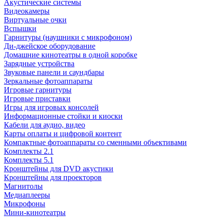
Акустические системы
Видеокамеры
Виртуальные очки
Вспышки
Гарнитуры (наушники с микрофоном)
Ди-джейское оборудование
Домашние кинотеатры в одной коробке
Зарядные устройства
Звуковые панели и саундбары
Зеркальные фотоаппараты
Игровые гарнитуры
Игровые приставки
Игры для игровых консолей
Информационные стойки и киоски
Кабели для аудио, видео
Карты оплаты и цифровой контент
Компактные фотоаппараты со сменными объективами
Комплекты 2.1
Комплекты 5.1
Кронштейны для DVD акустики
Кронштейны для проекторов
Магнитолы
Медиаплееры
Микрофоны
Мини-кинотеатры