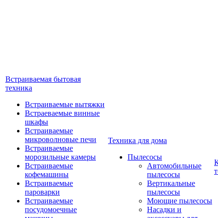
Встраиваемая бытовая
техника
Встраиваемые вытяжки
Встраеваемые винные
шкафы
Встраиваемые
микроволновые печи
Техника для дома
Встраиваемые
морозильные камеры
Пылесосы
Встраиваемые
Автомобильные
т
кофемашины
пылесосы
Встраиваемые
Вертикальные
пароварки
пылесосы
Встраиваемые
Моющие пылесосы
посудомоечные
Насадки и