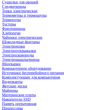
Сушилки для овощей
Сэндвичницы
Терки электрические
Термометры и термощупы
Термопоты
Тостеры
Фритюрницы
Хлебопечи
Чайники электрические
Шоколадные фонтаны
Электроножи
Электрооткрывалки
Электросковороды
Электрошашлычницы
Яйцеварки
Компьютерное оборудование
Источники бесперебойного питания
Комплектующие для компьютеров
Видеокарты
Жетские диски
Майнеры
Материнские платы
Накопители SSD
Память оперативная
Процессоры