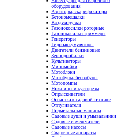
Аксессуары для сварочного
оборудования
Аэраторы, скарификаторы
Бетономешалки
Воздуходувки
Газонокосилки роторные
Газонокосилки триммеры
Генераторы
Гидроаккумуляторы
Двигатели бензиновые
Зернодробилки
Культиваторы
Минимойки
Мотоблоки
Мотобуры, бензобуры
Мотопомпы
Ножницы и кусторезы
Опрыскиватели
Оснастка к садовой технике
Отпугиватели
Подметальные машины
Садовые души и умывальники
Садовые измельчители
Садовые насосы
Сварочные аппараты