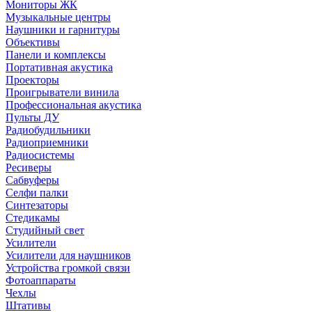
Мониторы ЖК
Музыкальные центры
Наушники и гарнитуры
Объективы
Панели и комплексы
Портативная акустика
Проекторы
Проигрыватели винила
Профессиональная акустика
Пульты ДУ
Радиобудильники
Радиоприемники
Радиосистемы
Ресиверы
Сабвуферы
Селфи палки
Синтезаторы
Стедикамы
Студийный свет
Усилители
Усилители для наушников
Устройства громкой связи
Фотоаппараты
Чехлы
Штативы