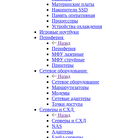
Материнские платы
Накопители SSD
Память оперативная
Процессоры
Устройства охлаждения
Игровые ноутбуки
Периферия
Назад
Периферия
МФУ лазерные
МФУ струйные
Принтеры
Сетевое оборудование
Назад
Сетевое оборудование
Маршрутизаторы
Модемы
Сетевые адаптеры
Точки доступа
Серверы и СХД
Назад
Серверы и СХД
NAS
Адаптеры
Блейд-серверы