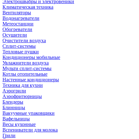
Электрошвабры и электровеники
Климатическая техника
Вентиляторы
Водонагреватели
Метеостанции
Обогреватели
Осушители
Очистители воздуха
Сплит-системы
Тепловые пушки
Кондиционеры мобильные
Увлажнители воздуха
Мульти сплит-системы
Котлы отопительные
Настенные кондиционеры
Техника для кухни
Аэрогрили
Аэрофритюрницы
Блендеры
Блинницы
Вакуумные упаковщики
Вафельницы
Весы кухонные
Вспениватели для молока
Грили