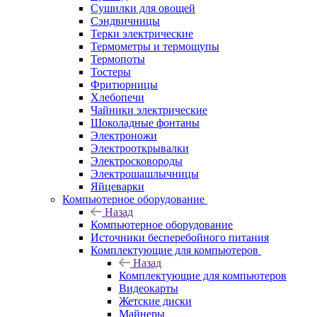
Сушилки для овощей
Сэндвичницы
Терки электрические
Термометры и термощупы
Термопоты
Тостеры
Фритюрницы
Хлебопечи
Чайники электрические
Шоколадные фонтаны
Электроножи
Электрооткрывалки
Электросковороды
Электрошашлычницы
Яйцеварки
Компьютерное оборудование
Назад
Компьютерное оборудование
Источники бесперебойного питания
Комплектующие для компьютеров
Назад
Комплектующие для компьютеров
Видеокарты
Жетские диски
Майнеры