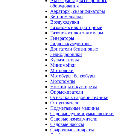
Аксессуары для сварочного
оборудования
Аэраторы, скарификаторы
Бетономешалки
Воздуходувки
Газонокосилки роторные
Газонокосилки триммеры
Генераторы
Гидроаккумуляторы
Двигатели бензиновые
Зернодробилки
Культиваторы
Минимойки
Мотоблоки
Мотобуры, бензобуры
Мотопомпы
Ножницы и кусторезы
Опрыскиватели
Оснастка к садовой технике
Отпугиватели
Подметальные машины
Садовые души и умывальники
Садовые измельчители
Садовые насосы
Сварочные аппараты