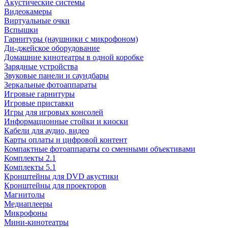
Акустические системы
Видеокамеры
Виртуальные очки
Вспышки
Гарнитуры (наушники с микрофоном)
Ди-джейское оборудование
Домашние кинотеатры в одной коробке
Зарядные устройства
Звуковые панели и саундбары
Зеркальные фотоаппараты
Игровые гарнитуры
Игровые приставки
Игры для игровых консолей
Информационные стойки и киоски
Кабели для аудио, видео
Карты оплаты и цифровой контент
Компактные фотоаппараты со сменными объективами
Комплекты 2.1
Комплекты 5.1
Кронштейны для DVD акустики
Кронштейны для проекторов
Магнитолы
Медиаплееры
Микрофоны
Мини-кинотеатры