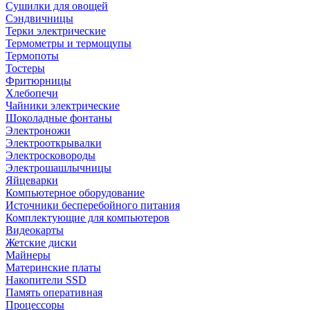
Сушилки для овощей
Сэндвичницы
Терки электрические
Термометры и термощупы
Термопоты
Тостеры
Фритюрницы
Хлебопечи
Чайники электрические
Шоколадные фонтаны
Электроножи
Электрооткрывалки
Электросковороды
Электрошашлычницы
Яйцеварки
Компьютерное оборудование
Источники бесперебойного питания
Комплектующие для компьютеров
Видеокарты
Жетские диски
Майнеры
Материнские платы
Накопители SSD
Память оперативная
Процессоры