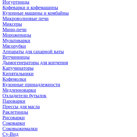
Йогуртницы
Кофеварки и кофемашины
Кухонные машины и комбайны
Микроволновые печи
Миксеры
Мини-печи
Мороженицы
Мультиварки
Мясорубки
Аппараты для сахарной ваты
Ветчинницы
Дымогенераторы для копчения
Капучинаторы
Кипятильники
Кофемолки
Кухонные принадлежности
Медленноварки
Охладители бутылок
Пароварки
Прессы для масла
Раклетницы
Рисоварки
Соковарки
Соковыжималки
Су-Вид