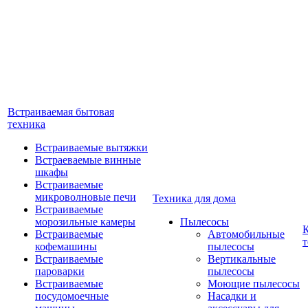
Встраиваемая бытовая
техника
Встраиваемые вытяжки
Встраеваемые винные
шкафы
Встраиваемые
микроволновые печи
Техника для дома
Встраиваемые
морозильные камеры
Пылесосы
Встраиваемые
Автомобильные
т
кофемашины
пылесосы
Встраиваемые
Вертикальные
пароварки
пылесосы
Встраиваемые
Моющие пылесосы
посудомоечные
Насадки и