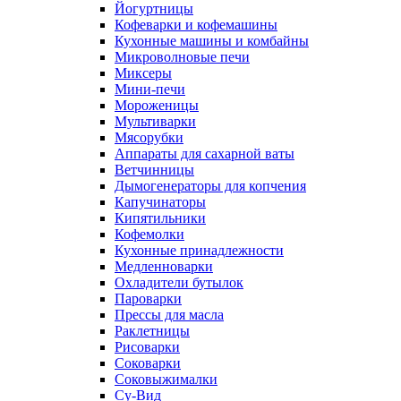
Йогуртницы
Кофеварки и кофемашины
Кухонные машины и комбайны
Микроволновые печи
Миксеры
Мини-печи
Мороженицы
Мультиварки
Мясорубки
Аппараты для сахарной ваты
Ветчинницы
Дымогенераторы для копчения
Капучинаторы
Кипятильники
Кофемолки
Кухонные принадлежности
Медленноварки
Охладители бутылок
Пароварки
Прессы для масла
Раклетницы
Рисоварки
Соковарки
Соковыжималки
Су-Вид