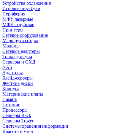
Устройства охлаждения
Игровые ноутбуки
Периферия
МФУ лазерные
МФУ струйные
Принтеры
Сетевое оборудование
Маршрутизаторы
Модемы
Сетевые адаптеры
Точки доступа
Серверы и СХД
NAS
Адаптеры
Блейд-серверы
Жесткие диски
Корпуса
Материнские платы
Память
Питание
Процессоры
Серверы Rack
Серверы Tower
Системы хранения информации
Красота и уход