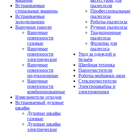
машины
аксессуары для
Встраиваемые
пылесосов
стиральные машины
Профессиональные
Встраиваемые
пылесосы
холодильники
Роботы-пылесосы
Варочные панели
Ручные пылесосы
Варочные
Традиционные
поверхности
пылесосы
газовые
Фильтры для
Варочные
пылесоса
поверхности
Уход за одеждой и
электрические
бельём
Варочные
Швейная техника
поверхности
Пароочистители
индукционные
Роботы-мойщики окон
Варочные
Стеклоочистители
поверхности
Электрошвабры и
комбинированные
электровеники
Измельчители отходов
Встраиваемый духовые
шкафы
Духовые шкафы
газовые
Духовые шкафы
электрические