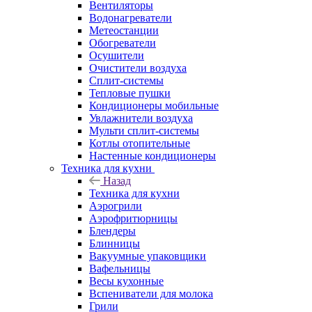
Вентиляторы
Водонагреватели
Метеостанции
Обогреватели
Осушители
Очистители воздуха
Сплит-системы
Тепловые пушки
Кондиционеры мобильные
Увлажнители воздуха
Мульти сплит-системы
Котлы отопительные
Настенные кондиционеры
Техника для кухни
Назад
Техника для кухни
Аэрогрили
Аэрофритюрницы
Блендеры
Блинницы
Вакуумные упаковщики
Вафельницы
Весы кухонные
Вспениватели для молока
Грили