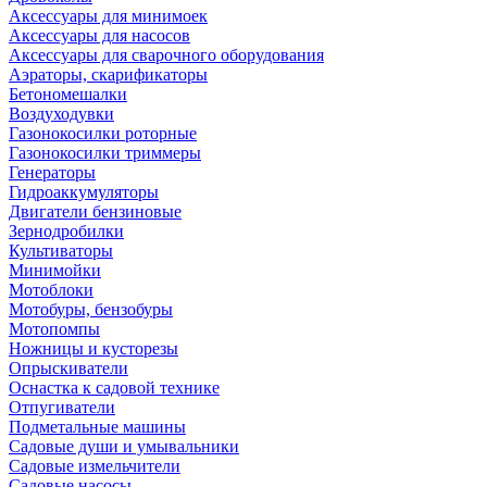
Аксессуары для минимоек
Аксессуары для насосов
Аксессуары для сварочного оборудования
Аэраторы, скарификаторы
Бетономешалки
Воздуходувки
Газонокосилки роторные
Газонокосилки триммеры
Генераторы
Гидроаккумуляторы
Двигатели бензиновые
Зернодробилки
Культиваторы
Минимойки
Мотоблоки
Мотобуры, бензобуры
Мотопомпы
Ножницы и кусторезы
Опрыскиватели
Оснастка к садовой технике
Отпугиватели
Подметальные машины
Садовые души и умывальники
Садовые измельчители
Садовые насосы