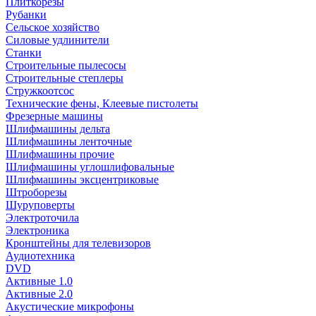
Плиткорезы
Рубанки
Сельское хозяйство
Силовые удлинители
Станки
Строительные пылесосы
Строительные степлеры
Стружкоотсос
Технические фены, Клеевые пистолеты
Фрезерные машины
Шлифмашины дельта
Шлифмашины ленточные
Шлифмашины прочие
Шлифмашины углошлифовальные
Шлифмашины эксцентриковые
Штроборезы
Шуруповерты
Электроточила
Электроника
Кронштейны для телевизоров
Аудиотехника
DVD
Активные 1.0
Активные 2.0
Акустические микрофоны