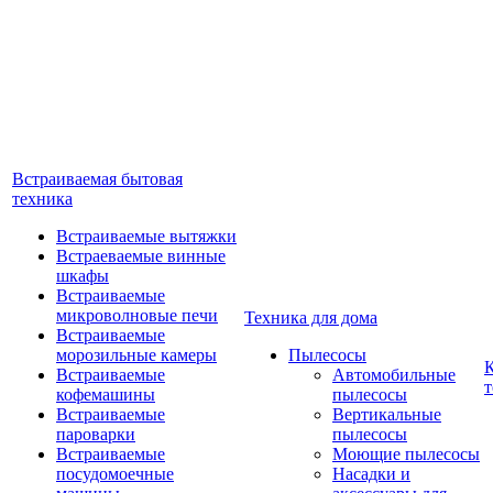
Встраиваемая бытовая
техника
Встраиваемые вытяжки
Встраеваемые винные
шкафы
Встраиваемые
микроволновые печи
Техника для дома
Встраиваемые
морозильные камеры
Пылесосы
Встраиваемые
Автомобильные
т
кофемашины
пылесосы
Встраиваемые
Вертикальные
пароварки
пылесосы
Встраиваемые
Моющие пылесосы
посудомоечные
Насадки и