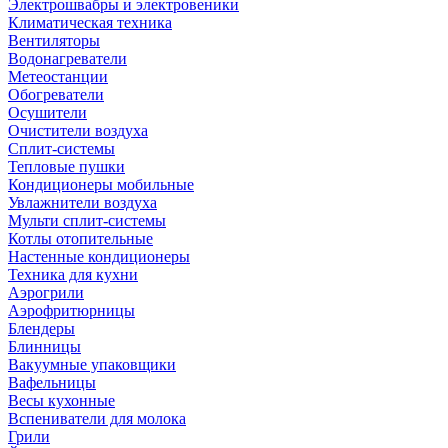
Электрошвабры и электровеники
Климатическая техника
Вентиляторы
Водонагреватели
Метеостанции
Обогреватели
Осушители
Очистители воздуха
Сплит-системы
Тепловые пушки
Кондиционеры мобильные
Увлажнители воздуха
Мульти сплит-системы
Котлы отопительные
Настенные кондиционеры
Техника для кухни
Аэрогрили
Аэрофритюрницы
Блендеры
Блинницы
Вакуумные упаковщики
Вафельницы
Весы кухонные
Вспениватели для молока
Грили