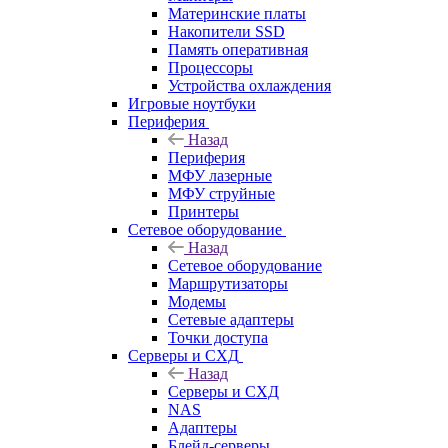
Материнские платы
Накопители SSD
Память оперативная
Процессоры
Устройства охлаждения
Игровые ноутбуки
Периферия
Назад
Периферия
МФУ лазерные
МФУ струйные
Принтеры
Сетевое оборудование
Назад
Сетевое оборудование
Маршрутизаторы
Модемы
Сетевые адаптеры
Точки доступа
Серверы и СХД
Назад
Серверы и СХД
NAS
Адаптеры
Блейд-серверы