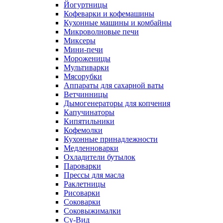
Йогуртницы
Кофеварки и кофемашины
Кухонные машины и комбайны
Микроволновые печи
Миксеры
Мини-печи
Мороженицы
Мультиварки
Мясорубки
Аппараты для сахарной ваты
Ветчинницы
Дымогенераторы для копчения
Капучинаторы
Кипятильники
Кофемолки
Кухонные принадлежности
Медленноварки
Охладители бутылок
Пароварки
Прессы для масла
Раклетницы
Рисоварки
Соковарки
Соковыжималки
Су-Вид