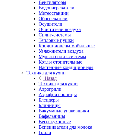
Вентиляторы
Водонагреватели
Метеостанции
Обогреватели
Осушители
Очистители воздуха
Сплит-системы
Тепловые пушки
Кондиционеры мобильные
Увлажнители воздуха
Мульти сплит-системы
Котлы отопительные
Настенные кондиционеры
Техника для кухни
Назад
Техника для кухни
Аэрогрили
Аэрофритюрницы
Блендеры
Блинницы
Вакуумные упаковщики
Вафельницы
Весы кухонные
Вспениватели для молока
Грили