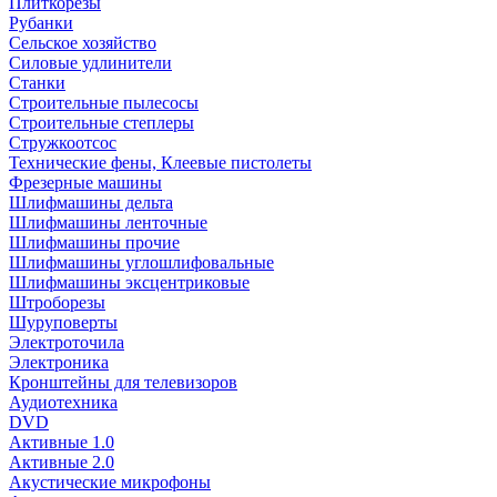
Плиткорезы
Рубанки
Сельское хозяйство
Силовые удлинители
Станки
Строительные пылесосы
Строительные степлеры
Стружкоотсос
Технические фены, Клеевые пистолеты
Фрезерные машины
Шлифмашины дельта
Шлифмашины ленточные
Шлифмашины прочие
Шлифмашины углошлифовальные
Шлифмашины эксцентриковые
Штроборезы
Шуруповерты
Электроточила
Электроника
Кронштейны для телевизоров
Аудиотехника
DVD
Активные 1.0
Активные 2.0
Акустические микрофоны