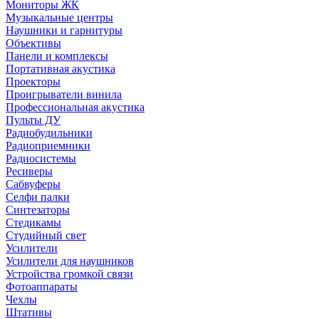
Мониторы ЖК
Музыкальные центры
Наушники и гарнитуры
Объективы
Панели и комплексы
Портативная акустика
Проекторы
Проигрыватели винила
Профессиональная акустика
Пульты ДУ
Радиобудильники
Радиоприемники
Радиосистемы
Ресиверы
Сабвуферы
Селфи палки
Синтезаторы
Стедикамы
Студийный свет
Усилители
Усилители для наушников
Устройства громкой связи
Фотоаппараты
Чехлы
Штативы