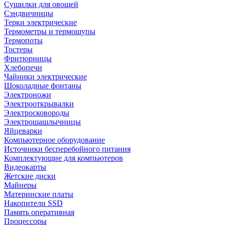
Сушилки для овощей
Сэндвичницы
Терки электрические
Термометры и термощупы
Термопоты
Тостеры
Фритюрницы
Хлебопечи
Чайники электрические
Шоколадные фонтаны
Электроножи
Электрооткрывалки
Электросковороды
Электрошашлычницы
Яйцеварки
Компьютерное оборудование
Источники бесперебойного питания
Комплектующие для компьютеров
Видеокарты
Жетские диски
Майнеры
Материнские платы
Накопители SSD
Память оперативная
Процессоры