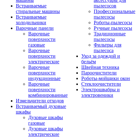
машины
аксессуары для
Встраиваемые
пылесосов
стиральные машины
Профессиональные
Встраиваемые
пылесосы
холодильники
Роботы-пылесосы
Варочные панели
Ручные пылесосы
Варочные
Традиционные
поверхности
пылесосы
газовые
Фильтры для
Варочные
пылесоса
поверхности
Уход за одеждой и
электрические
бельём
Варочные
Швейная техника
поверхности
Пароочистители
индукционные
Роботы-мойщики окон
Варочные
Стеклоочистители
поверхности
Электрошвабры и
комбинированные
электровеники
Измельчители отходов
Встраиваемый духовые
шкафы
Духовые шкафы
газовые
Духовые шкафы
электрические