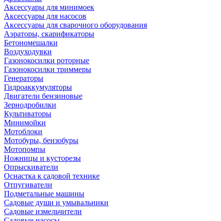
Аксессуары для минимоек
Аксессуары для насосов
Аксессуары для сварочного оборудования
Аэраторы, скарификаторы
Бетономешалки
Воздуходувки
Газонокосилки роторные
Газонокосилки триммеры
Генераторы
Гидроаккумуляторы
Двигатели бензиновые
Зернодробилки
Культиваторы
Минимойки
Мотоблоки
Мотобуры, бензобуры
Мотопомпы
Ножницы и кусторезы
Опрыскиватели
Оснастка к садовой технике
Отпугиватели
Подметальные машины
Садовые души и умывальники
Садовые измельчители
Садовые насосы