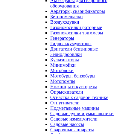
Аксессуары для сварочного
оборудования
Аэраторы, скарификаторы
Бетономешалки
Воздуходувки
Газонокосилки роторные
Газонокосилки триммеры
Генераторы
Гидроаккумуляторы
Двигатели бензиновые
Зернодробилки
Культиваторы
Минимойки
Мотоблоки
Мотобуры, бензобуры
Мотопомпы
Ножницы и кусторезы
Опрыскиватели
Оснастка к садовой технике
Отпугиватели
Подметальные машины
Садовые души и умывальники
Садовые измельчители
Садовые насосы
Сварочные аппараты