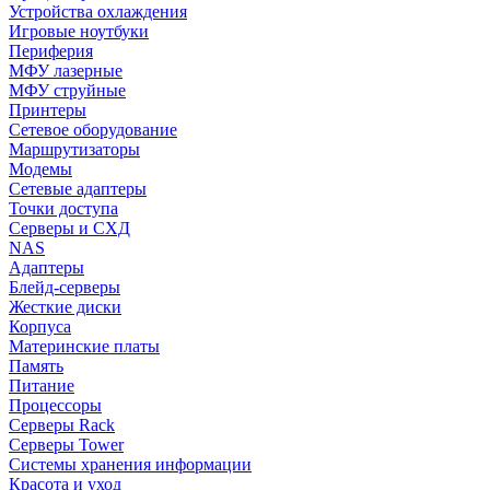
Устройства охлаждения
Игровые ноутбуки
Периферия
МФУ лазерные
МФУ струйные
Принтеры
Сетевое оборудование
Маршрутизаторы
Модемы
Сетевые адаптеры
Точки доступа
Серверы и СХД
NAS
Адаптеры
Блейд-серверы
Жесткие диски
Корпуса
Материнские платы
Память
Питание
Процессоры
Серверы Rack
Серверы Tower
Системы хранения информации
Красота и уход