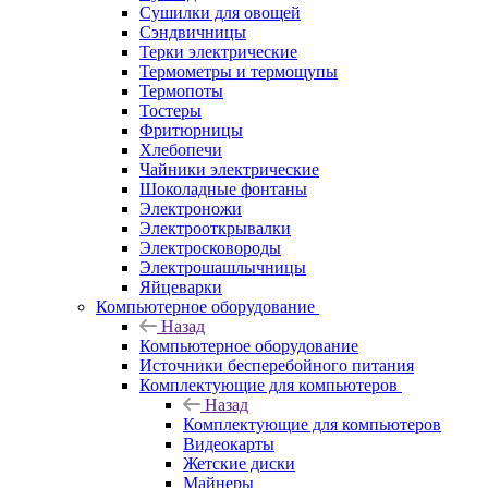
Сушилки для овощей
Сэндвичницы
Терки электрические
Термометры и термощупы
Термопоты
Тостеры
Фритюрницы
Хлебопечи
Чайники электрические
Шоколадные фонтаны
Электроножи
Электрооткрывалки
Электросковороды
Электрошашлычницы
Яйцеварки
Компьютерное оборудование
Назад
Компьютерное оборудование
Источники бесперебойного питания
Комплектующие для компьютеров
Назад
Комплектующие для компьютеров
Видеокарты
Жетские диски
Майнеры