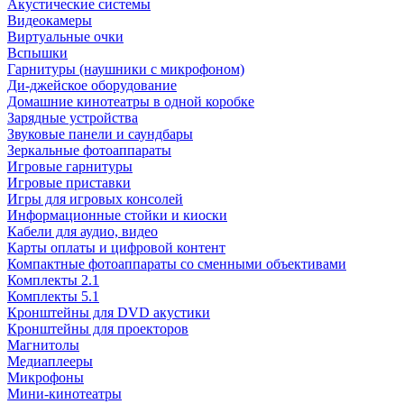
Акустические системы
Видеокамеры
Виртуальные очки
Вспышки
Гарнитуры (наушники с микрофоном)
Ди-джейское оборудование
Домашние кинотеатры в одной коробке
Зарядные устройства
Звуковые панели и саундбары
Зеркальные фотоаппараты
Игровые гарнитуры
Игровые приставки
Игры для игровых консолей
Информационные стойки и киоски
Кабели для аудио, видео
Карты оплаты и цифровой контент
Компактные фотоаппараты со сменными объективами
Комплекты 2.1
Комплекты 5.1
Кронштейны для DVD акустики
Кронштейны для проекторов
Магнитолы
Медиаплееры
Микрофоны
Мини-кинотеатры