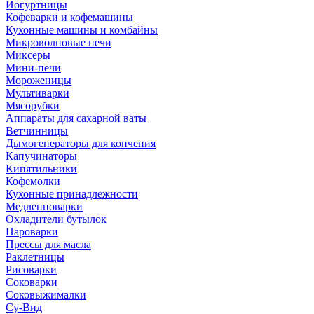
Йогуртницы
Кофеварки и кофемашины
Кухонные машины и комбайны
Микроволновые печи
Миксеры
Мини-печи
Мороженицы
Мультиварки
Мясорубки
Аппараты для сахарной ваты
Ветчинницы
Дымогенераторы для копчения
Капучинаторы
Кипятильники
Кофемолки
Кухонные принадлежности
Медленноварки
Охладители бутылок
Пароварки
Прессы для масла
Раклетницы
Рисоварки
Соковарки
Соковыжималки
Су-Вид