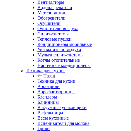
Вентиляторы
Водонагреватели
Метеостанции
Обогреватели
Осушители
Очистители воздуха
Сплит-системы
Тепловые пушки
Кондиционеры мобильные
Увлажнители воздуха
Мульти сплит-системы
Котлы отопительные
Настенные кондиционеры
Техника для кухни
Назад
Техника для кухни
Аэрогрили
Аэрофритюрницы
Блендеры
Блинницы
Вакуумные упаковщики
Вафельницы
Весы кухонные
Вспениватели для молока
Грили