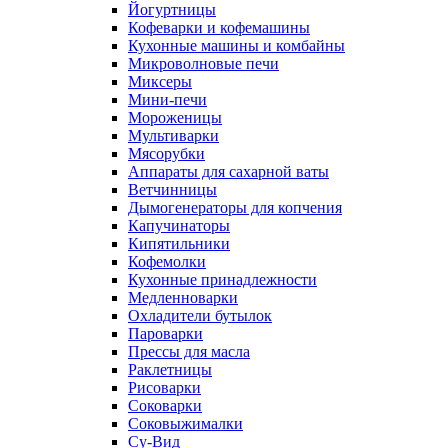
Йогуртницы
Кофеварки и кофемашины
Кухонные машины и комбайны
Микроволновые печи
Миксеры
Мини-печи
Мороженицы
Мультиварки
Мясорубки
Аппараты для сахарной ваты
Ветчинницы
Дымогенераторы для копчения
Капучинаторы
Кипятильники
Кофемолки
Кухонные принадлежности
Медленноварки
Охладители бутылок
Пароварки
Прессы для масла
Раклетницы
Рисоварки
Соковарки
Соковыжималки
Су-Вид