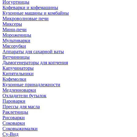
Йогуртницы
Кофеварки и кофемашины
Кухонные машины и комбайны
Микроволновые печи
Миксеры
Мини-печи
Мороженицы
Мультиварки
Мясорубки
Аппараты для сахарной ваты
Ветчинницы
Дымогенераторы для копчения
Капучинаторы
Кипятильники
Кофемолки
Кухонные принадлежности
Медленноварки
Охладители бутылок
Пароварки
Прессы для масла
Раклетницы
Рисоварки
Соковарки
Соковыжималки
Су-Вид