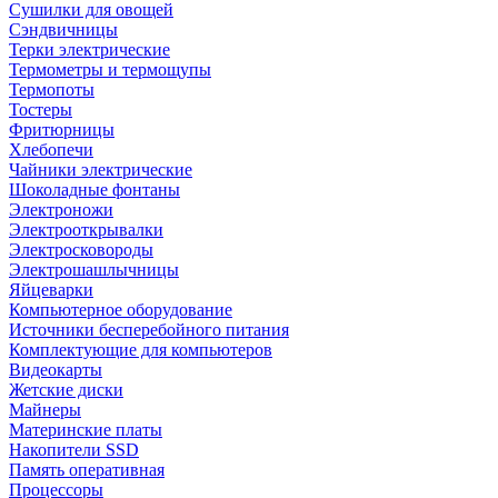
Сушилки для овощей
Сэндвичницы
Терки электрические
Термометры и термощупы
Термопоты
Тостеры
Фритюрницы
Хлебопечи
Чайники электрические
Шоколадные фонтаны
Электроножи
Электрооткрывалки
Электросковороды
Электрошашлычницы
Яйцеварки
Компьютерное оборудование
Источники бесперебойного питания
Комплектующие для компьютеров
Видеокарты
Жетские диски
Майнеры
Материнские платы
Накопители SSD
Память оперативная
Процессоры