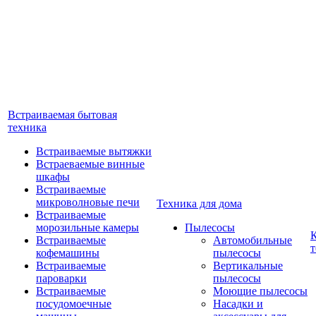
Встраиваемая бытовая
техника
Встраиваемые вытяжки
Встраеваемые винные
шкафы
Встраиваемые
микроволновые печи
Техника для дома
Встраиваемые
морозильные камеры
Пылесосы
Встраиваемые
Автомобильные
т
кофемашины
пылесосы
Встраиваемые
Вертикальные
пароварки
пылесосы
Встраиваемые
Моющие пылесосы
посудомоечные
Насадки и