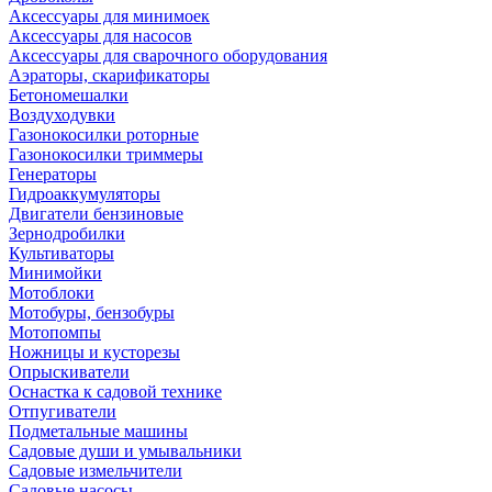
Аксессуары для минимоек
Аксессуары для насосов
Аксессуары для сварочного оборудования
Аэраторы, скарификаторы
Бетономешалки
Воздуходувки
Газонокосилки роторные
Газонокосилки триммеры
Генераторы
Гидроаккумуляторы
Двигатели бензиновые
Зернодробилки
Культиваторы
Минимойки
Мотоблоки
Мотобуры, бензобуры
Мотопомпы
Ножницы и кусторезы
Опрыскиватели
Оснастка к садовой технике
Отпугиватели
Подметальные машины
Садовые души и умывальники
Садовые измельчители
Садовые насосы