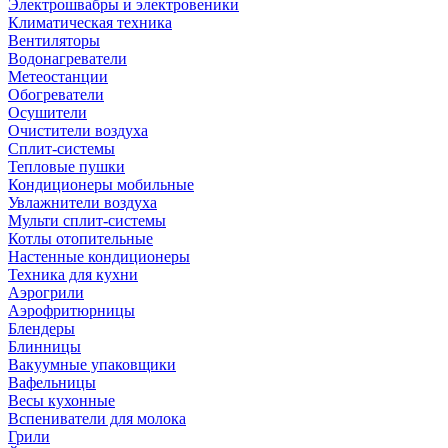
Электрошвабры и электровеники
Климатическая техника
Вентиляторы
Водонагреватели
Метеостанции
Обогреватели
Осушители
Очистители воздуха
Сплит-системы
Тепловые пушки
Кондиционеры мобильные
Увлажнители воздуха
Мульти сплит-системы
Котлы отопительные
Настенные кондиционеры
Техника для кухни
Аэрогрили
Аэрофритюрницы
Блендеры
Блинницы
Вакуумные упаковщики
Вафельницы
Весы кухонные
Вспениватели для молока
Грили