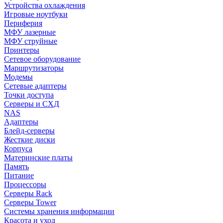
Устройства охлаждения
Игровые ноутбуки
Периферия
МФУ лазерные
МФУ струйные
Принтеры
Сетевое оборудование
Маршрутизаторы
Модемы
Сетевые адаптеры
Точки доступа
Серверы и СХД
NAS
Адаптеры
Блейд-серверы
Жесткие диски
Корпуса
Материнские платы
Память
Питание
Процессоры
Серверы Rack
Серверы Tower
Системы хранения информации
Красота и уход