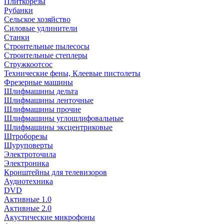
Плиткорезы
Рубанки
Сельское хозяйство
Силовые удлинители
Станки
Строительные пылесосы
Строительные степлеры
Стружкоотсос
Технические фены, Клеевые пистолеты
Фрезерные машины
Шлифмашины дельта
Шлифмашины ленточные
Шлифмашины прочие
Шлифмашины углошлифовальные
Шлифмашины эксцентриковые
Штроборезы
Шуруповерты
Электроточила
Электроника
Кронштейны для телевизоров
Аудиотехника
DVD
Активные 1.0
Активные 2.0
Акустические микрофоны