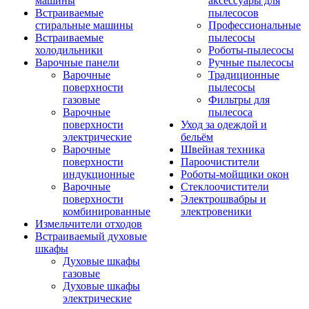
машины
аксессуары для
Встраиваемые
пылесосов
стиральные машины
Профессиональные
Встраиваемые
пылесосы
холодильники
Роботы-пылесосы
Варочные панели
Ручные пылесосы
Варочные
Традиционные
поверхности
пылесосы
газовые
Фильтры для
Варочные
пылесоса
поверхности
Уход за одеждой и
электрические
бельём
Варочные
Швейная техника
поверхности
Пароочистители
индукционные
Роботы-мойщики окон
Варочные
Стеклоочистители
поверхности
Электрошвабры и
комбинированные
электровеники
Измельчители отходов
Встраиваемый духовые
шкафы
Духовые шкафы
газовые
Духовые шкафы
электрические