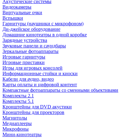
Акустические системы
Видеокамеры
Виртуальные очки
Вспышки
Гарнитуры (наушники с микрофоном)
Ди-джейское оборудование
Домашние кинотеатры в одной коробке
Зарядные устройства
Звуковые панели и саундбары
Зеркальные фотоаппараты
Игровые гарнитуры
Игровые приставки
Игры для игровых консолей
Информационные стойки и киоски
Кабели для аудио, видео
Карты оплаты и цифровой контент
Компактные фотоаппараты со сменными объективами
Комплекты 2.1
Комплекты 5.1
Кронштейны для DVD акустики
Кронштейны для проекторов
Магнитолы
Медиаплееры
Микрофоны
Мини-кинотеатры