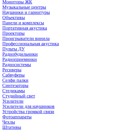
Мониторы ЖК
Музыкальные центры
Наушники и гарнитуры
Объективы
Панели и комплексы
Портативная акустика
Проекторы
Проигрыватели винила
Профессиональная акустика
Пульты ДУ
Радиобудильники
Радиоприемники
Радиосистемы
Ресиверы
Сабвуферы
Селфи палки
Синтезаторы
Стедикамы
Студийный свет
Усилители
Усилители для наушников
Устройства громкой связи
Фотоаппараты
Чехлы
Штативы