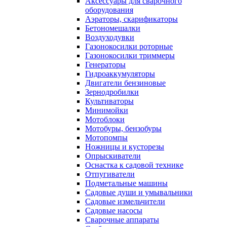
Аксессуары для сварочного
оборудования
Аэраторы, скарификаторы
Бетономешалки
Воздуходувки
Газонокосилки роторные
Газонокосилки триммеры
Генераторы
Гидроаккумуляторы
Двигатели бензиновые
Зернодробилки
Культиваторы
Минимойки
Мотоблоки
Мотобуры, бензобуры
Мотопомпы
Ножницы и кусторезы
Опрыскиватели
Оснастка к садовой технике
Отпугиватели
Подметальные машины
Садовые души и умывальники
Садовые измельчители
Садовые насосы
Сварочные аппараты