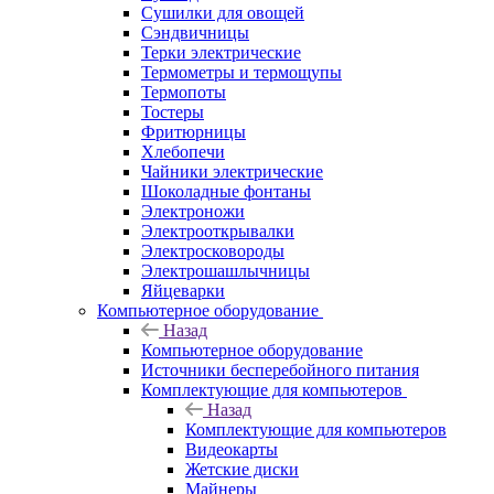
Сушилки для овощей
Сэндвичницы
Терки электрические
Термометры и термощупы
Термопоты
Тостеры
Фритюрницы
Хлебопечи
Чайники электрические
Шоколадные фонтаны
Электроножи
Электрооткрывалки
Электросковороды
Электрошашлычницы
Яйцеварки
Компьютерное оборудование
Назад
Компьютерное оборудование
Источники бесперебойного питания
Комплектующие для компьютеров
Назад
Комплектующие для компьютеров
Видеокарты
Жетские диски
Майнеры